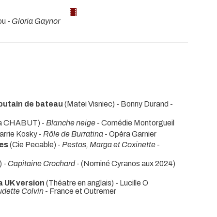
ou -
Gloria Gaynor
putain de bateau
(Matei Visniec) - Bonny Durand -
ia CHABUT) -
Blanche neige
- Comédie Montorgueil
arrie Kosky -
Rôle de Burratina
- Opéra Garnier
nes
(Cie Pecable) -
Pestos, Marga et Coxinette
-
) -
Capitaine Crochard
- (Nominé Cyranos aux 2024)
a UK version
(Théatre en anglais) - Lucille O
dette Colvin
- France et Outremer