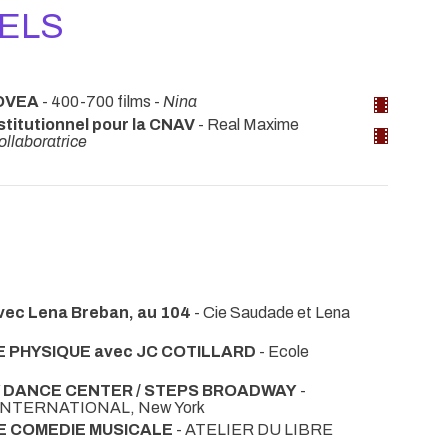
NELS
COVEA
- 400-700 films -
Nina
stitutionnel pour la CNAV
- Real Maxime
ollaboratrice
avec Lena Breban, au 104
- Cie Saudade et Lena
 PHYSIQUE avec JC COTILLARD
- Ecole
Y DANCE CENTER / STEPS BROADWAY
-
INTERNATIONAL, New York
DE COMEDIE MUSICALE
- ATELIER DU LIBRE