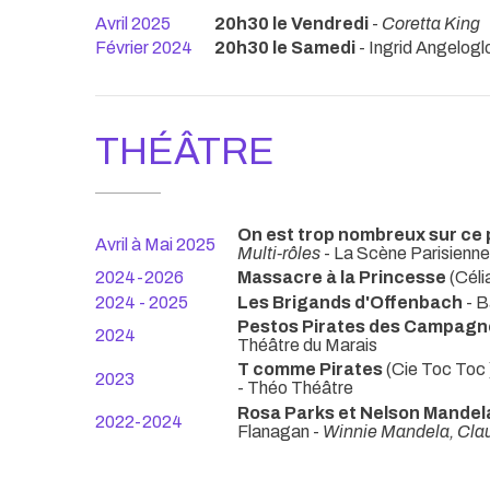
Avril 2025
20h30 le Vendredi
-
Coretta King
Février 2024
20h30 le Samedi
- Ingrid Angelogl
THÉÂTRE
On est trop nombreux sur ce 
Avril à Mai 2025
Multi-rôles
- La Scène Parisienne
2024-2026
Massacre à la Princesse
(Cél
2024 - 2025
Les Brigands d'Offenbach
- B
Pestos Pirates des Campag
2024
Théâtre du Marais
T comme Pirates
(Cie Toc Toc 
2023
- Théo Théâtre
Rosa Parks et Nelson Mandel
2022-2024
Flanagan -
Winnie Mandela, Clau