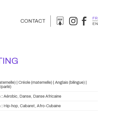
FR
CONTACT
EN
TING
ernelle) | Créole (maternelle) | Anglais (bilingue) |
/parlé)
 :
Aérobic, Danse, Danse Africaine
 :
Hip-hop, Cabaret, Afro-Cubaine